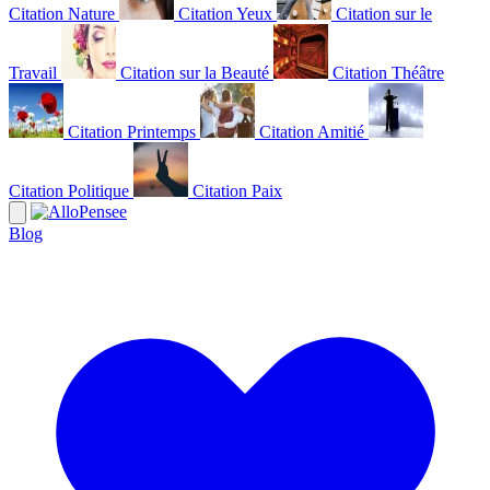
Citation Nature
Citation Yeux
Citation sur le
Travail
Citation sur la Beauté
Citation Théâtre
Citation Printemps
Citation Amitié
Citation Politique
Citation Paix
Blog