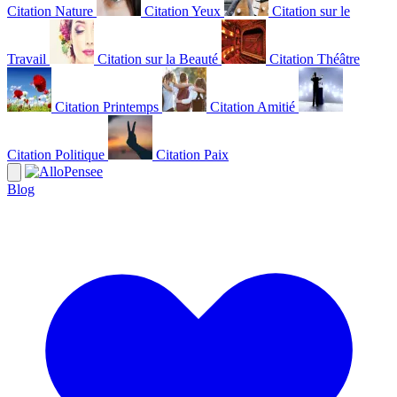
Citation Nature
Citation Yeux
Citation sur le
Travail
Citation sur la Beauté
Citation Théâtre
Citation Printemps
Citation Amitié
Citation Politique
Citation Paix
Blog