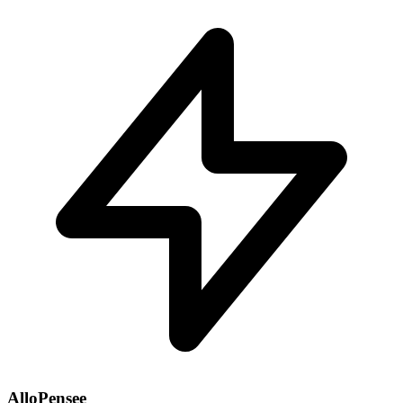
AlloPensee