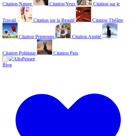
Citation Nature
Citation Yeux
Citation sur le
Travail
Citation sur la Beauté
Citation Théâtre
Citation Printemps
Citation Amitié
Citation Politique
Citation Paix
Blog