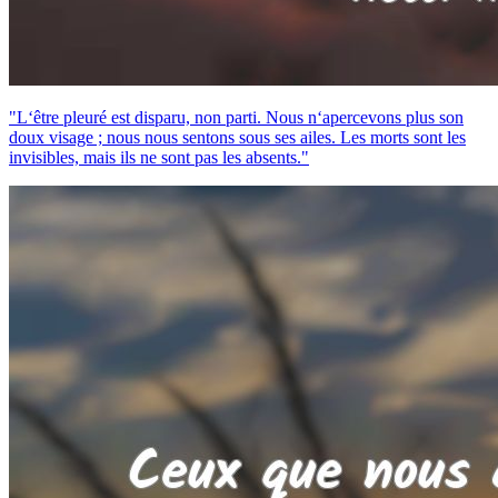
"L‘être pleuré est disparu, non parti. Nous n‘apercevons plus son
doux visage ; nous nous sentons sous ses ailes. Les morts sont les
invisibles, mais ils ne sont pas les absents."