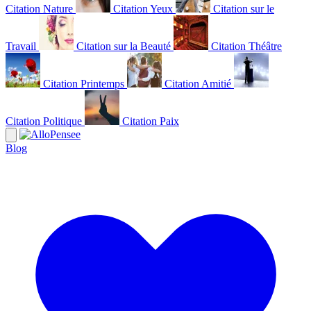
Citation Nature
Citation Yeux
Citation sur le
Travail
Citation sur la Beauté
Citation Théâtre
Citation Printemps
Citation Amitié
Citation Politique
Citation Paix
Blog