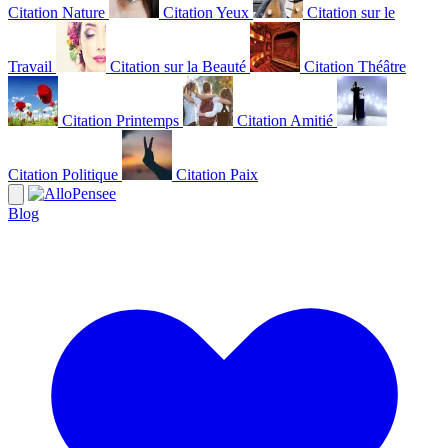
Citation Nature
Citation Yeux
Citation sur le
Travail
Citation sur la Beauté
Citation Théâtre
Citation Printemps
Citation Amitié
Citation Politique
Citation Paix
Blog