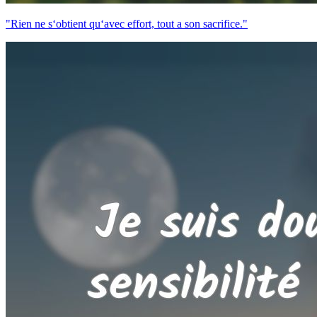
"Rien ne s‘obtient qu‘avec effort, tout a son sacrifice."