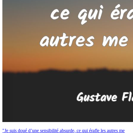
"Je suis doué d’une sensibilité absurde, ce qui érafle les autres me