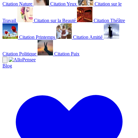
Citation Nature
Citation Yeux
Citation sur le
Travail
Citation sur la Beauté
Citation Théâtre
Citation Printemps
Citation Amitié
Citation Politique
Citation Paix
Blog