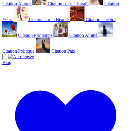
Citation Nature
Citation sur le Travail
Citation
Yeux
Citation sur la Beauté
Citation Théâtre
Citation Printemps
Citation Amitié
Citation Politique
Citation Paix
Blog