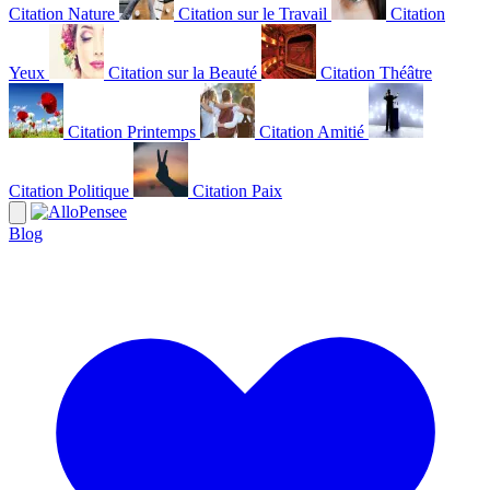
Citation Nature
Citation sur le Travail
Citation
Yeux
Citation sur la Beauté
Citation Théâtre
Citation Printemps
Citation Amitié
Citation Politique
Citation Paix
Blog