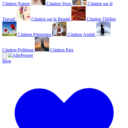
Citation Nature
Citation Yeux
Citation sur le
Travail
Citation sur la Beauté
Citation Théâtre
Citation Printemps
Citation Amitié
Citation Politique
Citation Paix
Blog