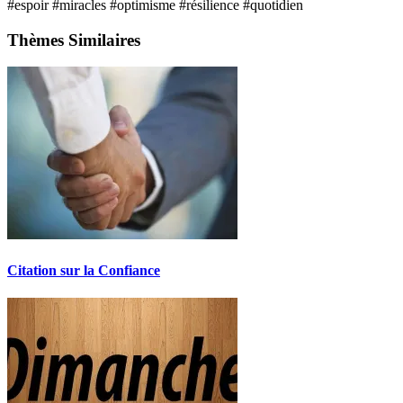
#espoir
#miracles
#optimisme
#résilience
#quotidien
Thèmes Similaires
Citation sur la Confiance