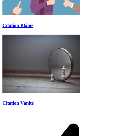
Citation Blâme
Citation Vanité