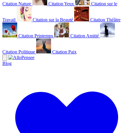
Citation Nature
Citation Yeux
Citation sur le
Travail
Citation sur la Beauté
Citation Théâtre
Citation Printemps
Citation Amitié
Citation Politique
Citation Paix
Blog