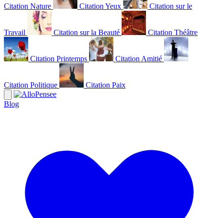
Citation Nature
Citation Yeux
Citation sur le
Travail
Citation sur la Beauté
Citation Théâtre
Citation Printemps
Citation Amitié
Citation Politique
Citation Paix
Blog