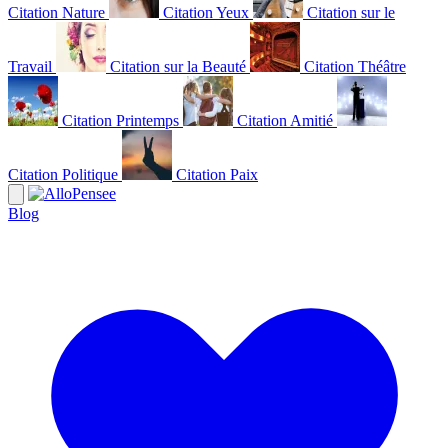
Citation Nature
Citation Yeux
Citation sur le
Travail
Citation sur la Beauté
Citation Théâtre
Citation Printemps
Citation Amitié
Citation Politique
Citation Paix
Blog