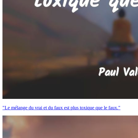
"Le mélange du vrai et du faux est plus toxique que le faux."