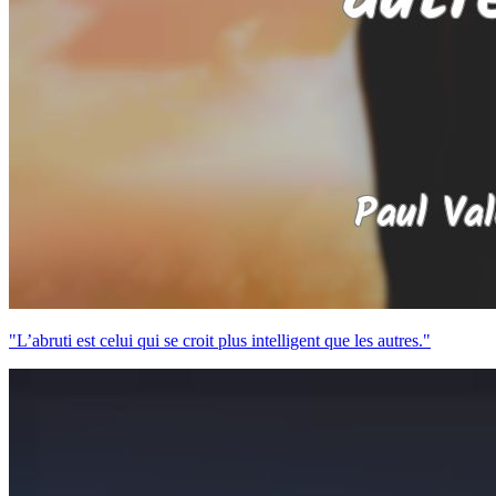
"L’abruti est celui qui se croit plus intelligent que les autres."