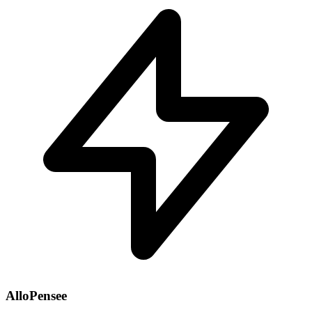
AlloPensee