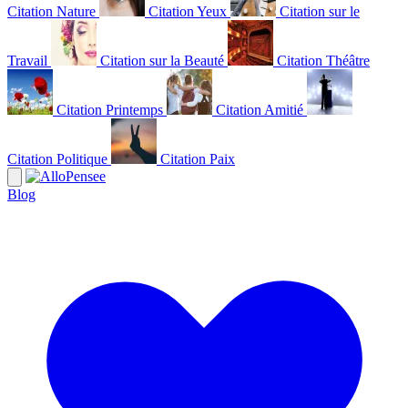
Citation Nature
Citation Yeux
Citation sur le
Travail
Citation sur la Beauté
Citation Théâtre
Citation Printemps
Citation Amitié
Citation Politique
Citation Paix
Blog