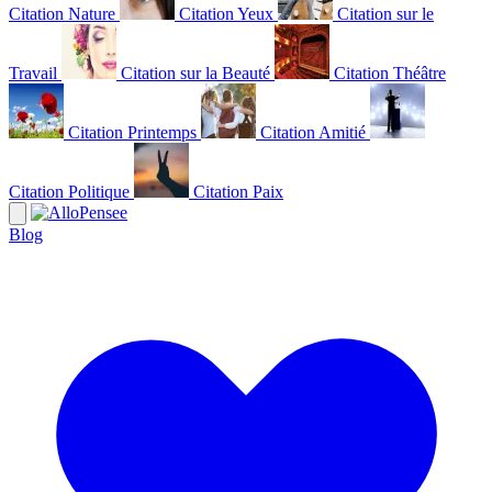
Citation Nature
Citation Yeux
Citation sur le
Travail
Citation sur la Beauté
Citation Théâtre
Citation Printemps
Citation Amitié
Citation Politique
Citation Paix
Blog