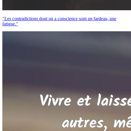
"Les contradictions dont on a conscience sont un fardeau, une
fatigue."