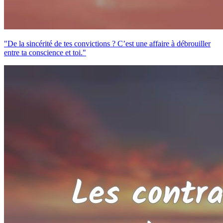
"De la sincérité de tes convictions ? C’est une affaire à débrouiller
entre ta conscience et toi."