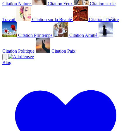
Citation Nature
Citation Yeux
Citation sur le
Travail
Citation sur la Beauté
Citation Théâtre
Citation Printemps
Citation Amitié
Citation Politique
Citation Paix
Blog