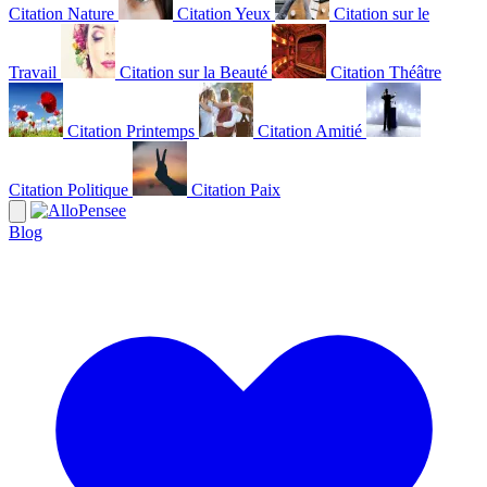
Citation Nature
Citation Yeux
Citation sur le
Travail
Citation sur la Beauté
Citation Théâtre
Citation Printemps
Citation Amitié
Citation Politique
Citation Paix
Blog