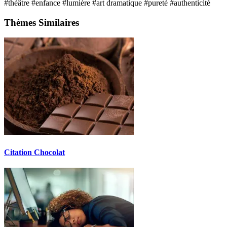
#théâtre
#enfance
#lumière
#art dramatique
#pureté
#authenticité
Thèmes Similaires
Citation Chocolat