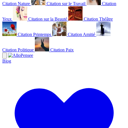
Citation Nature
Citation sur le Travail
Citation
Yeux
Citation sur la Beauté
Citation Théâtre
Citation Printemps
Citation Amitié
Citation Politique
Citation Paix
Blog