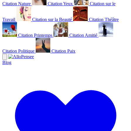
Citation Nature
Citation Yeux
Citation sur le
Travail
Citation sur la Beauté
Citation Théâtre
Citation Printemps
Citation Amitié
Citation Politique
Citation Paix
Blog