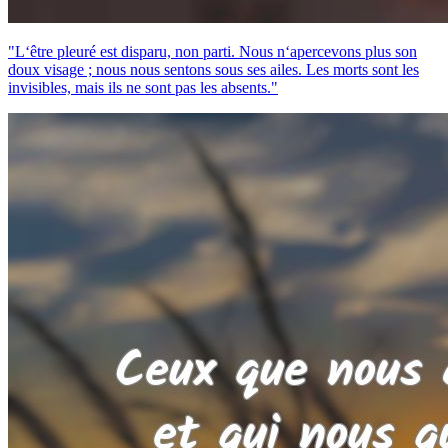
"L‘être pleuré est disparu, non parti. Nous n‘apercevons plus son
doux visage ; nous nous sentons sous ses ailes. Les morts sont les
invisibles, mais ils ne sont pas les absents."