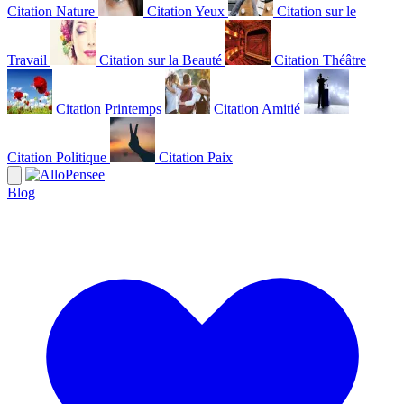
Citation Nature
Citation Yeux
Citation sur le
Travail
Citation sur la Beauté
Citation Théâtre
Citation Printemps
Citation Amitié
Citation Politique
Citation Paix
Blog