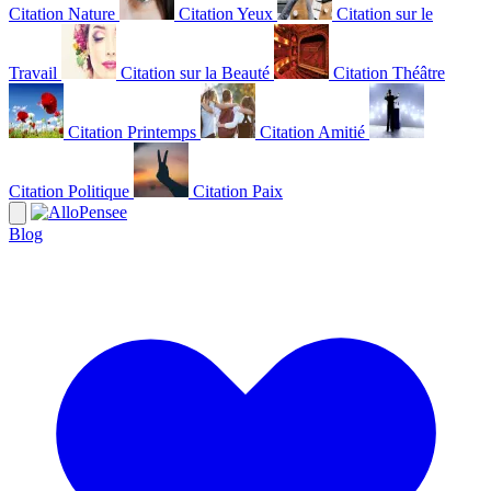
Citation Nature
Citation Yeux
Citation sur le
Travail
Citation sur la Beauté
Citation Théâtre
Citation Printemps
Citation Amitié
Citation Politique
Citation Paix
Blog