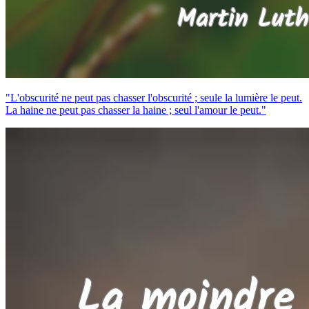
"L'obscurité ne peut pas chasser l'obscurité ; seule la lumière le peut.
La haine ne peut pas chasser la haine ; seul l'amour le peut."