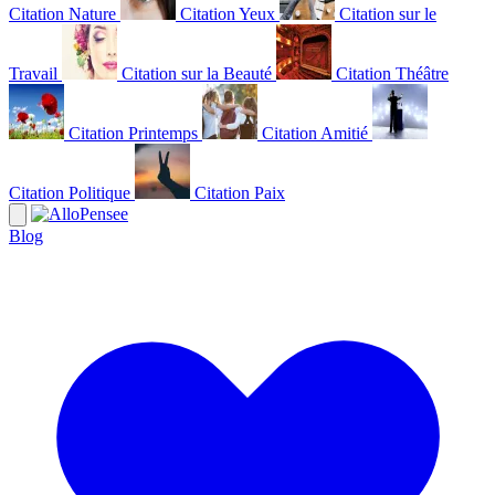
Citation Nature
Citation Yeux
Citation sur le
Travail
Citation sur la Beauté
Citation Théâtre
Citation Printemps
Citation Amitié
Citation Politique
Citation Paix
Blog