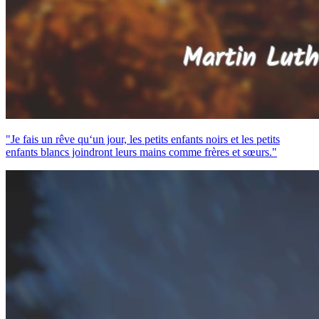
"Je fais un rêve qu‘un jour, les petits enfants noirs et les petits
enfants blancs joindront leurs mains comme frères et sœurs."