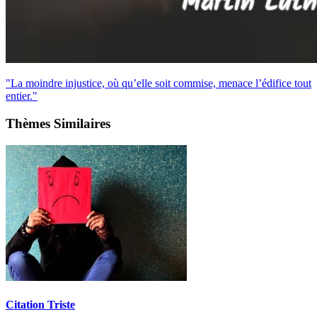
"La moindre injustice, où qu’elle soit commise, menace l’édifice tout
entier."
Thèmes Similaires
Citation Triste