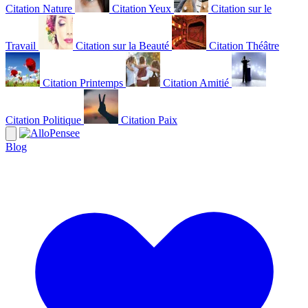
Citation Nature
Citation Yeux
Citation sur le
Travail
Citation sur la Beauté
Citation Théâtre
Citation Printemps
Citation Amitié
Citation Politique
Citation Paix
Blog