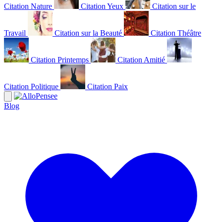
Citation Nature
Citation Yeux
Citation sur le
Travail
Citation sur la Beauté
Citation Théâtre
Citation Printemps
Citation Amitié
Citation Politique
Citation Paix
Blog