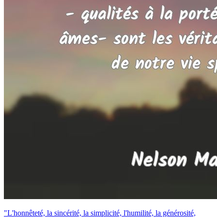
"L'honnêteté, la sincérité, la simplicité, l'humilité, la générosité,