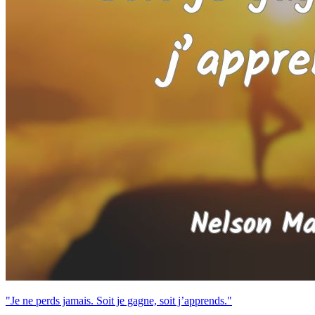
"Je ne perds jamais. Soit je gagne, soit j’apprends."