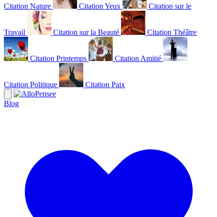
Citation Nature
Citation Yeux
Citation sur le
Travail
Citation sur la Beauté
Citation Théâtre
Citation Printemps
Citation Amitié
Citation Politique
Citation Paix
Blog