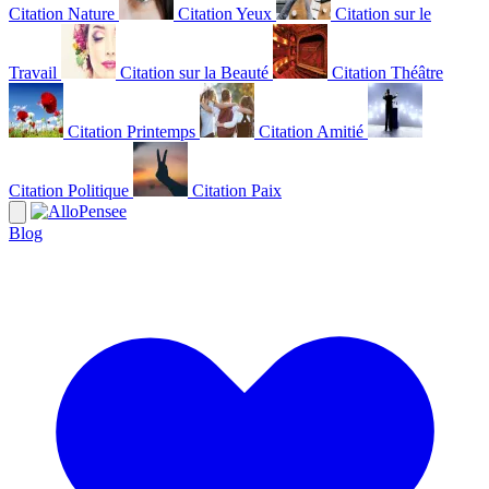
Citation Nature
Citation Yeux
Citation sur le
Travail
Citation sur la Beauté
Citation Théâtre
Citation Printemps
Citation Amitié
Citation Politique
Citation Paix
Blog