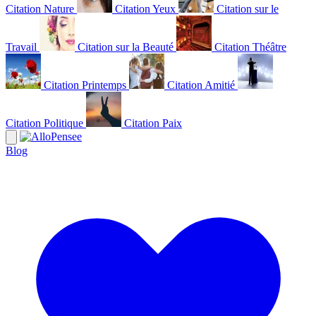
Citation Nature
Citation Yeux
Citation sur le
Travail
Citation sur la Beauté
Citation Théâtre
Citation Printemps
Citation Amitié
Citation Politique
Citation Paix
Blog