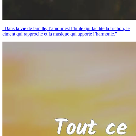
"Dans la vie de famille, l’amour est l’huile qui facilite la friction, le
ciment qui rapproche et la musique qui apporte l’harmonie."