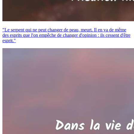
"Le serpent qui ne peut changer de peau, meurt. Il en va de même
des esprits que l'on empêche de changer d'opinion : ils cessent d'être
esprit."