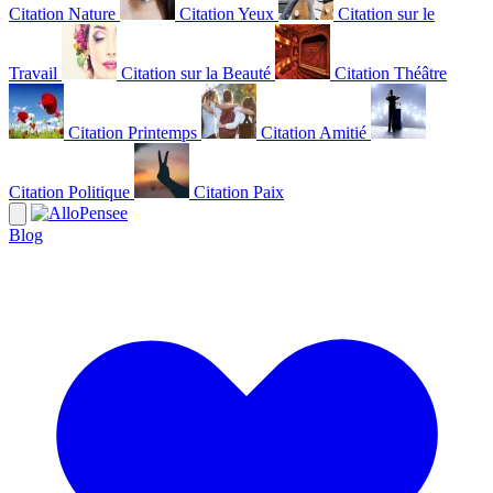
Citation Nature
Citation Yeux
Citation sur le
Travail
Citation sur la Beauté
Citation Théâtre
Citation Printemps
Citation Amitié
Citation Politique
Citation Paix
Blog