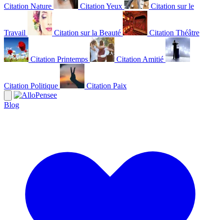
Citation Nature
Citation Yeux
Citation sur le
Travail
Citation sur la Beauté
Citation Théâtre
Citation Printemps
Citation Amitié
Citation Politique
Citation Paix
Blog