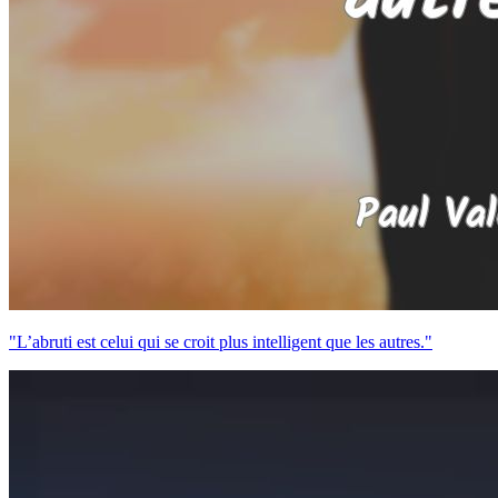
"L’abruti est celui qui se croit plus intelligent que les autres."