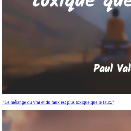
"Le mélange du vrai et du faux est plus toxique que le faux."