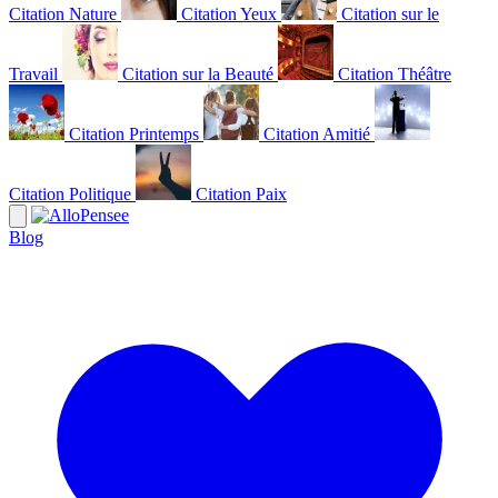
Citation Nature
Citation Yeux
Citation sur le
Travail
Citation sur la Beauté
Citation Théâtre
Citation Printemps
Citation Amitié
Citation Politique
Citation Paix
Blog