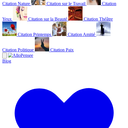
Citation Nature
Citation sur le Travail
Citation
Yeux
Citation sur la Beauté
Citation Théâtre
Citation Printemps
Citation Amitié
Citation Politique
Citation Paix
Blog