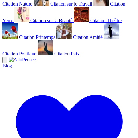
Citation Nature
Citation sur le Travail
Citation
Yeux
Citation sur la Beauté
Citation Théâtre
Citation Printemps
Citation Amitié
Citation Politique
Citation Paix
Blog