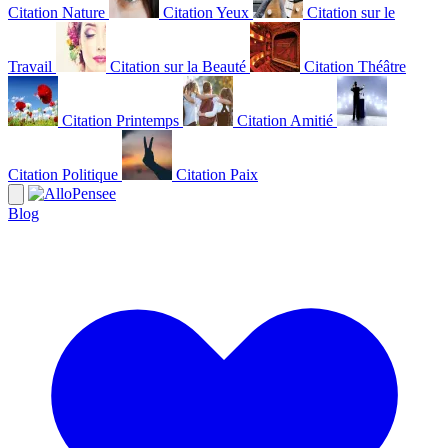
Citation Nature
Citation Yeux
Citation sur le
Travail
Citation sur la Beauté
Citation Théâtre
Citation Printemps
Citation Amitié
Citation Politique
Citation Paix
Blog