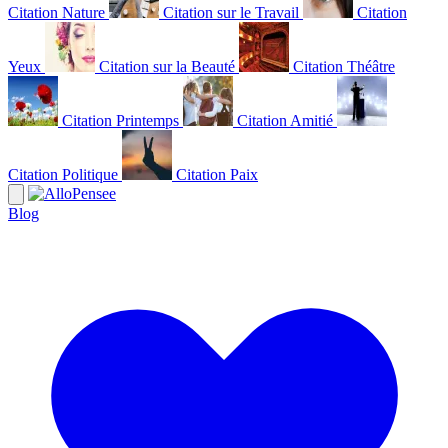
Citation Nature
Citation sur le Travail
Citation
Yeux
Citation sur la Beauté
Citation Théâtre
Citation Printemps
Citation Amitié
Citation Politique
Citation Paix
Blog