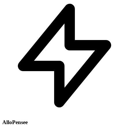
AlloPensee