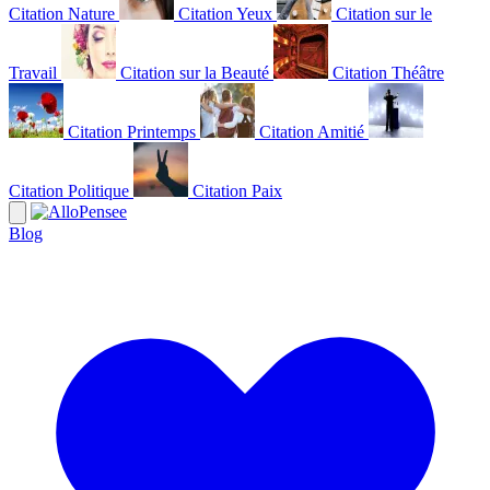
Citation Nature
Citation Yeux
Citation sur le
Travail
Citation sur la Beauté
Citation Théâtre
Citation Printemps
Citation Amitié
Citation Politique
Citation Paix
Blog