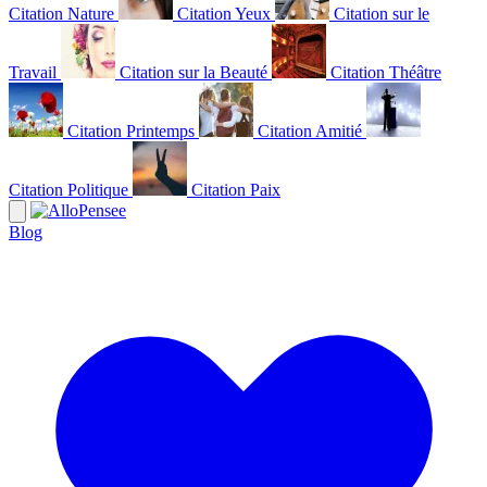
Citation Nature
Citation Yeux
Citation sur le
Travail
Citation sur la Beauté
Citation Théâtre
Citation Printemps
Citation Amitié
Citation Politique
Citation Paix
Blog