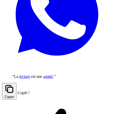
“La
lecture
est une
amitié
.”
Copié !
Copier