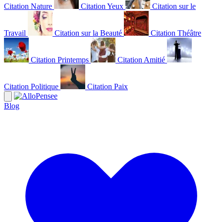
Citation Nature
Citation Yeux
Citation sur le
Travail
Citation sur la Beauté
Citation Théâtre
Citation Printemps
Citation Amitié
Citation Politique
Citation Paix
Blog