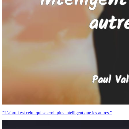
"L’abruti est celui qui se croit plus intelligent que les autres."