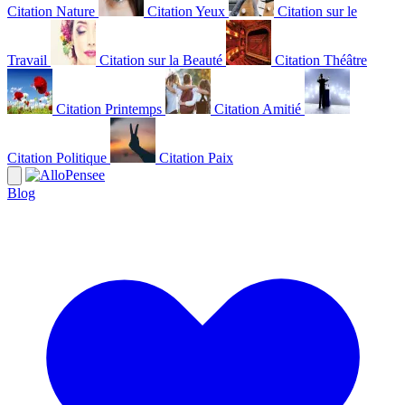
Citation Nature
Citation Yeux
Citation sur le
Travail
Citation sur la Beauté
Citation Théâtre
Citation Printemps
Citation Amitié
Citation Politique
Citation Paix
Blog