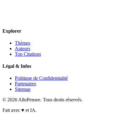
Explorer
Thèmes
Auteurs
Top Citations
Légal & Infos
Politique de Confidentialité
Partenaires
Sitemap
© 2026 AlloPensee. Tous droits réservés.
Fait avec
♥
et IA.