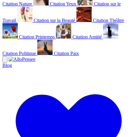
Citation Nature
Citation Yeux
Citation sur le
Travail
Citation sur la Beauté
Citation Théâtre
Citation Printemps
Citation Amitié
Citation Politique
Citation Paix
Blog