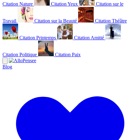
Citation Nature
Citation Yeux
Citation sur le
Travail
Citation sur la Beauté
Citation Théâtre
Citation Printemps
Citation Amitié
Citation Politique
Citation Paix
Blog