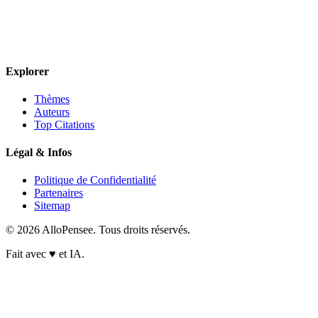
Explorer
Thèmes
Auteurs
Top Citations
Légal & Infos
Politique de Confidentialité
Partenaires
Sitemap
© 2026 AlloPensee. Tous droits réservés.
Fait avec
♥
et IA.