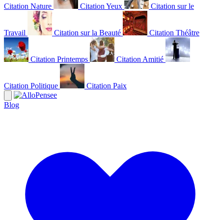
Citation Nature
Citation Yeux
Citation sur le
Travail
Citation sur la Beauté
Citation Théâtre
Citation Printemps
Citation Amitié
Citation Politique
Citation Paix
Blog