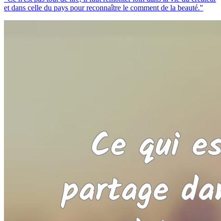
et dans celle du pays pour reconnaître le comment de la beauté."