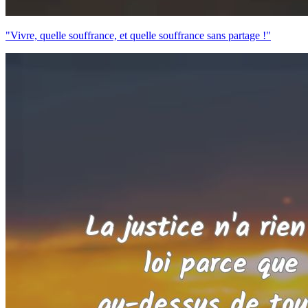
"Vivre, quelle souffrance, et quelle souffrance sans partage !"