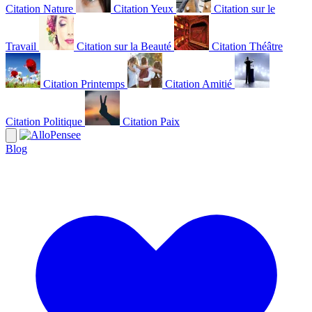
Citation Nature
Citation Yeux
Citation sur le
Travail
Citation sur la Beauté
Citation Théâtre
Citation Printemps
Citation Amitié
Citation Politique
Citation Paix
Blog