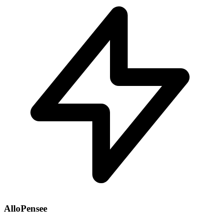
AlloPensee