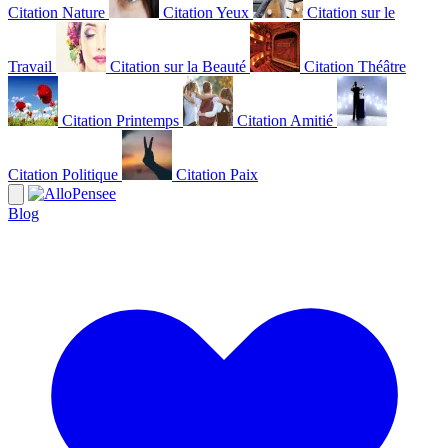
Citation Nature
Citation Yeux
Citation sur le
Travail
Citation sur la Beauté
Citation Théâtre
Citation Printemps
Citation Amitié
Citation Politique
Citation Paix
Blog