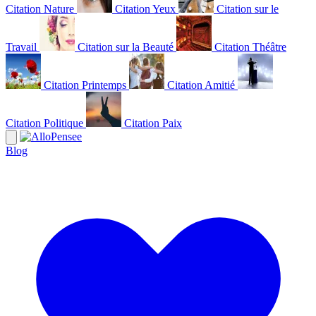
Citation Nature
Citation Yeux
Citation sur le
Travail
Citation sur la Beauté
Citation Théâtre
Citation Printemps
Citation Amitié
Citation Politique
Citation Paix
Blog