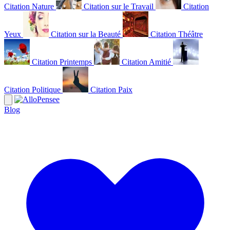
Citation Nature
Citation sur le Travail
Citation
Yeux
Citation sur la Beauté
Citation Théâtre
Citation Printemps
Citation Amitié
Citation Politique
Citation Paix
Blog