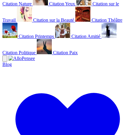
Citation Nature
Citation Yeux
Citation sur le
Travail
Citation sur la Beauté
Citation Théâtre
Citation Printemps
Citation Amitié
Citation Politique
Citation Paix
Blog