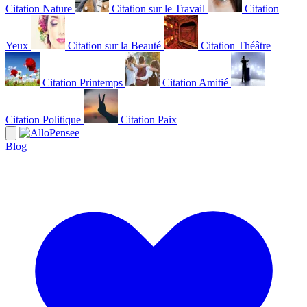
Citation Nature
Citation sur le Travail
Citation
Yeux
Citation sur la Beauté
Citation Théâtre
Citation Printemps
Citation Amitié
Citation Politique
Citation Paix
Blog