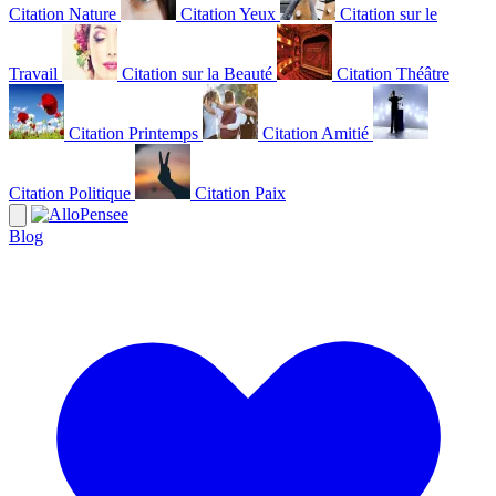
Citation Nature
Citation Yeux
Citation sur le
Travail
Citation sur la Beauté
Citation Théâtre
Citation Printemps
Citation Amitié
Citation Politique
Citation Paix
Blog