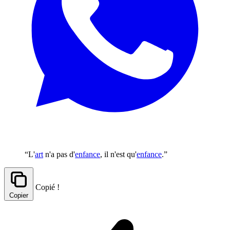
“L'
art
n'a pas d'
enfance
, il n'est qu'
enfance
.”
Copié !
Copier