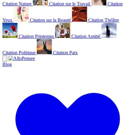
Citation Nature
Citation sur le Travail
Citation
Yeux
Citation sur la Beauté
Citation Théâtre
Citation Printemps
Citation Amitié
Citation Politique
Citation Paix
Blog