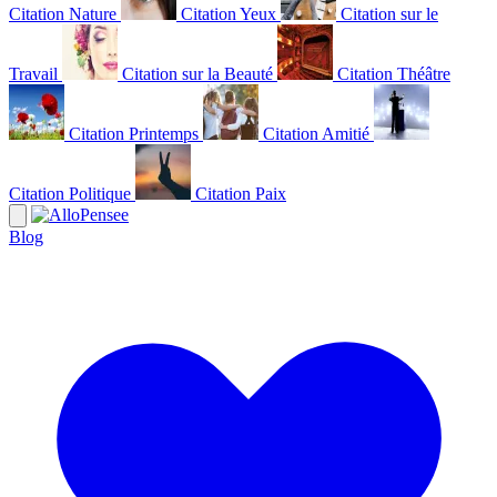
Citation Nature
Citation Yeux
Citation sur le
Travail
Citation sur la Beauté
Citation Théâtre
Citation Printemps
Citation Amitié
Citation Politique
Citation Paix
Blog