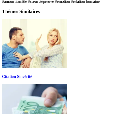
#amour
#amitié
#cœur
#épreuve
#émotion
#relation humaine
Thèmes Similaires
Citation Sincérité