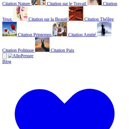
Citation Nature
Citation sur le Travail
Citation
Yeux
Citation sur la Beauté
Citation Théâtre
Citation Printemps
Citation Amitié
Citation Politique
Citation Paix
Blog